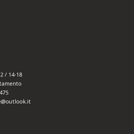
E
2 / 14-18
ntamento
5475
re@outlook.it