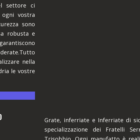
 settore ci
 ogni vostra
icurezza sono
sa robusta e
, garantiscono
iderate.Tutto
lizzare nella
ria le vostre
O
Grate, inferriate e Inferriate di 
specializzazione dei Fratelli Se
Trisobbio. Ogni manufatto è real