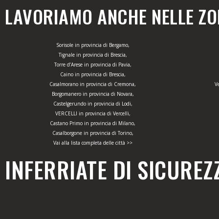
LAVORIAMO ANCHE NELLE ZON
Sorisole in provincia di Bergamo,
Tignale in provincia di Brescia,
Torre d’Arese in provincia di Pavia,
Caino in provincia di Brescia,
Casalmorano in provincia di Cremona,
V
Borgomanero in provincia di Novara,
Castelgerundo in provincia di Lodi,
VERCELLI in provincia di Vercelli,
Castano Primo in provincia di Milano,
Casalborgone in provincia di Torino,
Vai alla lista completa delle città >>
INFERRIATE DI SICUREZ