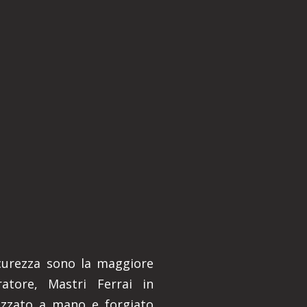
sicurezza sono la maggiore
rratore, Mastri Ferrai in
izzato a mano e forgiato