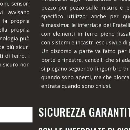
oni, sensori
pezzo per pezzo sulle misure e le
vi avvisano
specifico utilizzo; anche per qu
 la propria
è massima: le inferriate dei Fratel
ella propria
con elementi in ferro pieno fissati
cnologia può
con sistemi e incastri esclusivi e di 
e più sicuri
Un discorso a parte va fatto per i 
i di ferro, i
porte e finestre, cancelli che si ad
i sicuro non
si piegano seguendo l’ingombro di f
quando sono aperti, ma che blocca
entrata quando sono chiusi.
SICUREZZA GARANTI