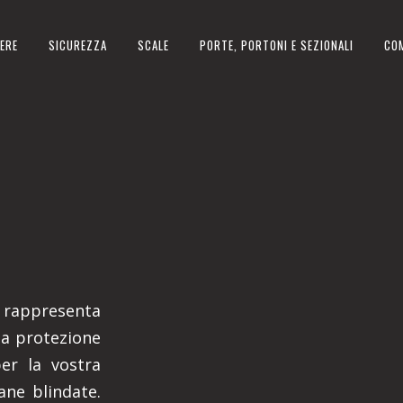
ERE
SICUREZZA
SCALE
PORTE, PORTONI E SEZIONALI
CO
o rappresenta
na protezione
per la vostra
iane blindate.