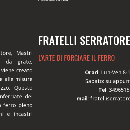
FRATELLI SERRATOR
atore, Mastri
L’ARTE DI FORGIARE IL FERRO
a da grate,
 viene creato
Orari
: Lun-Ven 8-1
e alle misure
Sabato: su appu
izzo. Questo
Tel
. 349651
nferriate dei
mail
: fratelliserrato
n ferro pieno
mi e incastri