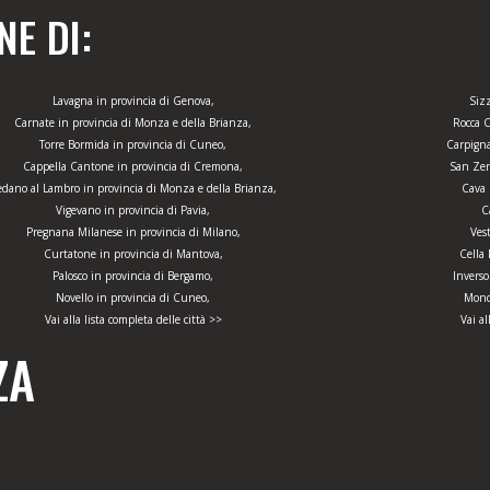
E DI:
Lavagna in provincia di Genova,
Sizz
Carnate in provincia di Monza e della Brianza,
Rocca C
Torre Bormida in provincia di Cuneo,
Carpigna
Cappella Cantone in provincia di Cremona,
San Zen
edano al Lambro in provincia di Monza e della Brianza,
Cava 
Vigevano in provincia di Pavia,
C
Pregnana Milanese in provincia di Milano,
Ves
Curtatone in provincia di Mantova,
Cella
Palosco in provincia di Bergamo,
Inverso
Novello in provincia di Cuneo,
Monc
Vai alla lista completa delle città >>
Vai al
ZA