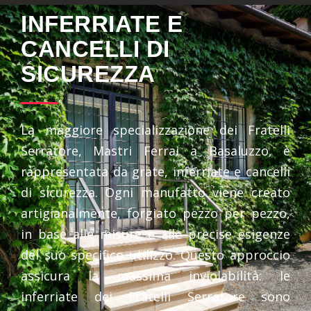
INFERRIATE E
CANCELLI DI
SICUREZZA
La maggiore specializzazione dei Fratelli
Serratore, Mastri Ferrai a Basaluzzo, è
rappresentata da grate, inferriate e cancelli
di sicurezza. Ogni manufatto viene creato
artigianalmente, forgiato pezzo per pezzo,
in base alle misure e alle precise esigenze
del suo specifico utilizzo. Questo approccio
assicura la massima inviolabilità: le
inferriate dei Fratelli Serratore sono