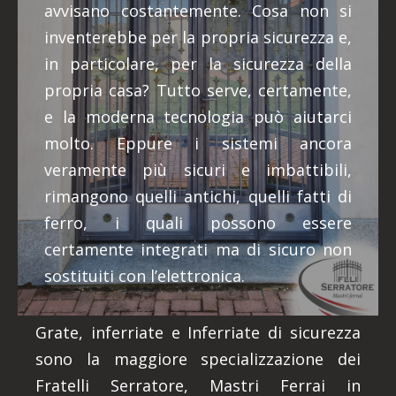
avvisano costantemente. Cosa non si
inventerebbe per la propria sicurezza e,
in particolare, per la sicurezza della
propria casa? Tutto serve, certamente,
e la moderna tecnologia può aiutarci
molto. Eppure i sistemi ancora
veramente più sicuri e imbattibili,
rimangono quelli antichi, quelli fatti di
ferro, i quali possono essere
certamente integrati ma di sicuro non
sostituiti con l’elettronica.
Grate, inferriate e Inferriate di sicurezza
sono la maggiore specializzazione dei
Fratelli Serratore, Mastri Ferrai in