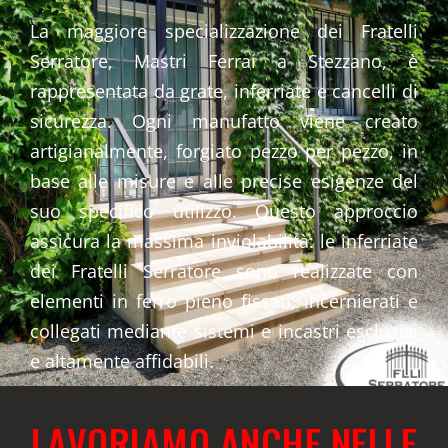
La maggiore specializzazione dei Fratelli
Serratore, Mastri Ferrai a Stezzano, è
rappresentata da grate, inferriate e cancelli di
sicurezza. Ogni manufatto viene creato
artigianalmente, forgiato pezzo per pezzo, in
base alle misure e alle precise esigenze del
suo specifico utilizzo. Questo approccio
assicura la massima inviolabilità: le inferriate
dei Fratelli Serratore sono realizzate con
elementi in ferro pieno fissati, incernierati e
collegati mediante sistemi e incastri esclusivi
e altamente affidabili.
LAVORIAMO ANCHE NELLE