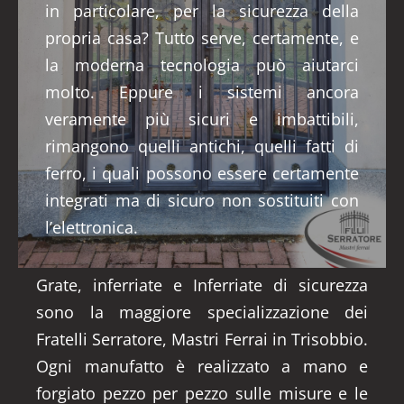
in particolare, per la sicurezza della
propria casa? Tutto serve, certamente, e
la moderna tecnologia può aiutarci
molto. Eppure i sistemi ancora
veramente più sicuri e imbattibili,
rimangono quelli antichi, quelli fatti di
ferro, i quali possono essere certamente
integrati ma di sicuro non sostituiti con
l’elettronica.
Grate, inferriate e Inferriate di sicurezza
sono la maggiore specializzazione dei
Fratelli Serratore, Mastri Ferrai in Trisobbio.
Ogni manufatto è realizzato a mano e
forgiato pezzo per pezzo sulle misure e le