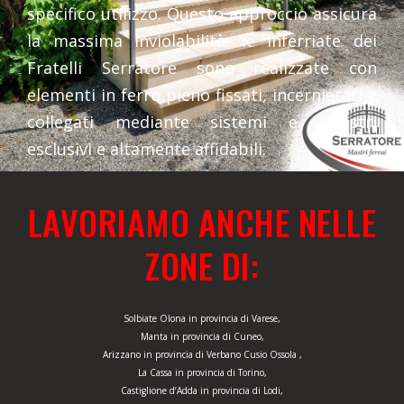
specifico utilizzo. Questo approccio assicura
la massima inviolabilità: le inferriate dei
Fratelli Serratore sono realizzate con
elementi in ferro pieno fissati, incernierati e
collegati mediante sistemi e incastri
esclusivi e altamente affidabili.
LAVORIAMO ANCHE NELLE
ZONE DI:
Solbiate Olona in provincia di Varese,
Manta in provincia di Cuneo,
Arizzano in provincia di Verbano Cusio Ossola ,
La Cassa in provincia di Torino,
Castiglione d’Adda in provincia di Lodi,