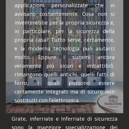
applicazioni personalizzate che vi
avvisano costantemente. Cosa non si
inventerebbe per la propria sicurezza e,
in particolare, per la sicurezza della
propria casa? Tutto serve, certamente,
e la moderna tecnologia può aiutarci
molto. Eppure i sistemi ancora
veramente più sicuri e imbattibili,
rimangono quelli antichi, quelli fatti di
ferro, i quali possono essere
certamente integrati ma di sicuro non
sostituiti con l’elettronica.
Grate, inferriate e Inferriate di sicurezza
sono la maggiore specializzazione dei