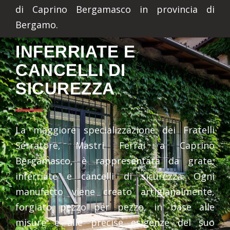
di Caprino Bergamasco in provincia di
Bergamo.
INFERRIATE E
CANCELLI DI
SICUREZZA
La maggiore specializzazione dei Fratelli
Serratore, Mastri Ferrai a Caprino
Bergamasco, è rappresentata da grate,
inferriate e cancelli di sicurezza. Ogni
manufatto viene creato artigianalmente,
forgiato pezzo per pezzo, in base alle
misure e alle precise esigenze del suo