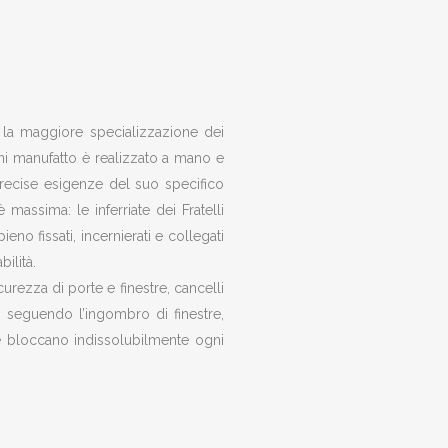
no la maggiore specializzazione dei
Ogni manufatto è realizzato a mano e
recise esigenze del suo specifico
 massima: le inferriate dei Fratelli
eno fissati, incernierati e collegati
bilità.
icurezza di porte e finestre, cancelli
no seguendo l’ingombro di finestre,
e bloccano indissolubilmente ogni