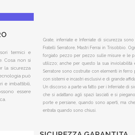
RO
Grate, inferriate e Inferriate di sicurezza so
Fratelli Serratore, Mastri Ferrai in Trisobbio. 
sori termici e
forgiato pezzo per pezzo sulle misure e le p
e. Cosa non si
utilizzo; anche per questo la sua inviolabilità è
er la sicurezza
Serratore sono costruite con elementi in ferro pi
tecnologia può
con sistemi e incastri esclusivi e di grande affida
 e imbattibili,
Un discorso a parte va fatto per i Inferriate di s
possono essere
che si adattano agli spazi lasciati e si piega
ca.
porte e persiane, quando sono aperti, ma ch
entrata quando sono chiusi.
SICUREZZA GARANTITA