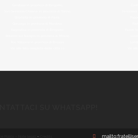
Gandosso in provincia di Bergamo,
Corm
San Germano Chisone in provincia di Torino,
Terranova d
Stradella in provincia di Pavia,
Foppo
Gonzaga in provincia di Mantova,
Par
Bagnatica in provincia di Bergamo,
Faedo Va
Robecco sul Naviglio in provincia di Milano,
Luvi
Roè Volciano in provincia di Brescia,
Lombr
Vai alla lista completa delle città >>
Vai all
NTATTACI SU WHATSAPP!
mailto:fratellis
ie Policy – Note legali
–
Credits