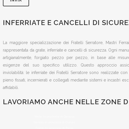
INFERRIATE E CANCELLI DI SICUR
La maggiore specializzazione dei Fratelli Serratore, Mastri Ferr
rappresentata da grate, inferriate e cancelli di sicurezza. Ogni manu
artigianalmente, forgiato pezzo per pezzo, in base alle misur
esigenze del suo specifico utilizzo. Questo approccio assi
inviolabilità: le inferriate dei Fratelli Serratore sono realizzate co
pieno fissati, incernierati e collegati mediante sistemi e incastri es
affidabili.
LAVORIAMO ANCHE NELLE ZONE DI
Mele in provincia di Genova,
Genola in provincia di Cuneo,
Cozzo in provincia di Pavia,