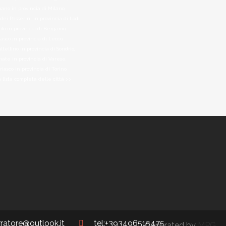
ano in provincia di Milano,
ei Passerini in provincia di Lodi,
lo in provincia di Bergamo,
lasco in provincia di Lecco,
ltellino in provincia di Sondrio,
nate in provincia di Varese,
iasco in provincia di Torino,
a lista completa delle città >>
erratore@outlook.it
tel:+393496515475
Generated by
MPG