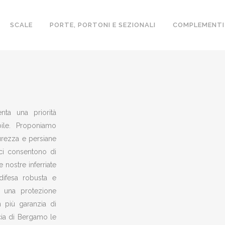
SCALE
PORTE, PORTONI E SEZIONALI
COMPLEMENTI
VINCIA
nta una priorità
bile. Proponiamo
curezza e persiane
ci consentono di
 nostre inferriate
difesa robusta e
no una protezione
n più garanzia di
cia di Bergamo le