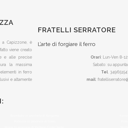
EZZA
FRATELLI SERRATORE
ai a Capizzone, è
L’arte di forgiare il ferro
fatto viene creato
e e alle precise
Orari
: Lun-Ven 8-12
cura la massima
Sabato: su appunt
n elementi in ferro
Tel
. 34965154
clusivi e altamente
mail
: fratelliserratore
:
Brembate in provincia di Bergamo,
Fenest
Porlezza in provincia di Como,
Prim
Stresa in provincia di Verbano Cusio Ossola ,
Verde