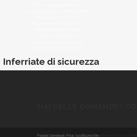
Albino in provincia di Bergamo,
Trezzano sul Naviglio in provincia di Milano,
Galliate in provincia di Novara,
Mombarcaro in provincia di Cuneo,
Dronero in provincia di Cuneo,
Maretto in provincia di Asti,
Montanaro in provincia di Torino,
Vai alla lista completa delle città >>
Inferriate di sicurezza
HAI DELLE DOMANDE? CO
Fratelli Serratore. P.Iva: 02081150069 –
Privacy Policy – Cook