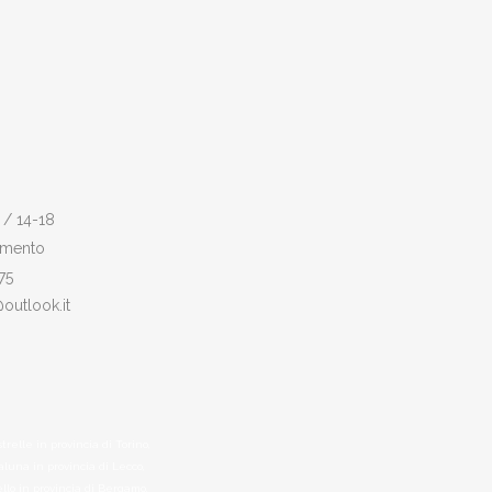
 / 14-18
amento
75
@outlook.it
relle in provincia di Torino,
aluna in provincia di Lecco,
llo in provincia di Bergamo,