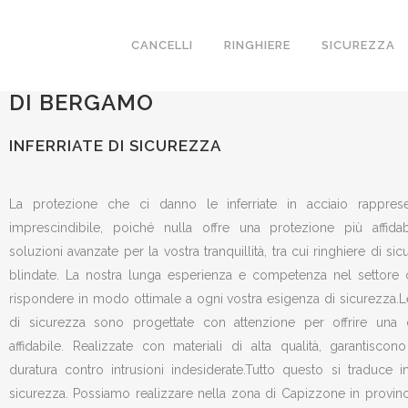
INFERRIATE DI SICUREZZA
CANCELLI
RINGHIERE
SICUREZZA
REALIZZIAMO A CAPIZZONE IN PRO
DI BERGAMO
INFERRIATE DI SICUREZZA
La protezione che ci danno le inferriate in acciaio rapprese
imprescindibile, poiché nulla offre una protezione più affida
soluzioni avanzate per la vostra tranquillità, tra cui ringhiere di si
blindate. La nostra lunga esperienza e competenza nel settore 
rispondere in modo ottimale a ogni vostra esigenza di sicurezza.Le
di sicurezza sono progettate con attenzione per offrire una 
affidabile. Realizzate con materiali di alta qualità, garantisco
duratura contro intrusioni indesiderate.Tutto questo si traduce i
sicurezza. Possiamo realizzare nella zona di Capizzone in provin