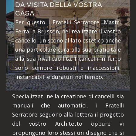
DA VISITA DELLA VOSTRA
CASA
Per questo i Fratelli Serratore, Mastri
Ferrai a Brusson, nel realizzare il vostro
cancello, uniscono al lato estetico anche
una particolare cura alla sua praticità e
alla sua invalicabilità. I cancelli in ferro
sono sempre robusti e inaccessibili,
instancabili e duraturi nel tempo.
Specializzati nella creazione di cancelli sia
manuali che automatici, i Fratelli
Serratore seguono alla lettera il progetto
del vostro Architetto oppure vi
propongono loro stessi un disegno che si