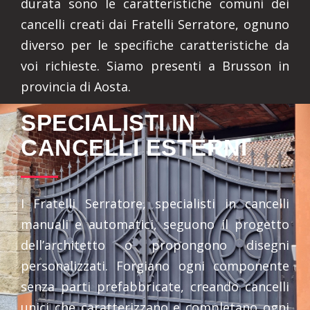
durata sono le caratteristiche comuni dei
cancelli creati dai Fratelli Serratore, ognuno
diverso per le specifiche caratteristiche da
voi richieste. Siamo presenti a Brusson in
provincia di Aosta.
SPECIALISTI IN
CANCELLI ESTERNI
I Fratelli Serratore, specialisti in cancelli
manuali e automatici, seguono il progetto
dell’architetto o propongono disegni
personalizzati. Forgiano ogni componente
senza parti prefabbricate, creando cancelli
unici che caratterizzano e completano ogni