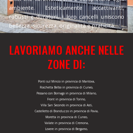
ambiente. Esteticamente accattivanti,
robusti e duraturi, i loro cancelli uniscono
bellezza, sicurezza, originalità e praticità.
LAVORIAMO ANCHE NELLE
ZONE DI:
Ponti sul Mincio in provincia di Mantova,
Rocchetta Belbo in provincia di Cuneo,
Pessano con Bornago in provincia di Milano,
Front in provincia di Torino,
Villa San Secondo in provincia di Asti,
Castelletto di Branduzzo in provincia di Pavia,
Moretta in provincia di Cuneo,
Vailate in provincia di Cremona,
Lovere in provincia di Bergamo,