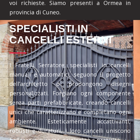
voi richieste. Siamo presenti a Ormea in
provincia di Cuneo.
SPECIALISTI IN
CANCELLI ESTERNI
I Fratelli Serratore, specialisti in cancelli
manuali e automatici, seguono il progetto
dell’architetto o propongono disegni
personalizzati. Forgiano ogni componente
senza parti prefabbricate, creando cancelli
unici che caratterizzano e completano ogni
ambiente. Esteticamente accattivanti,
robusti e duraturi, i loro cancelli uniscono