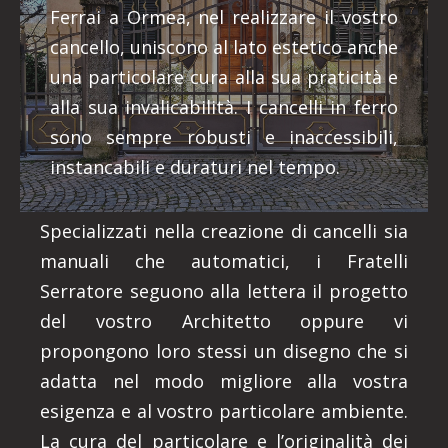
Ferrai a Ormea, nel realizzare il vostro
cancello, uniscono al lato estetico anche
una particolare cura alla sua praticità e
alla sua invalicabilità. I cancelli in ferro
sono sempre robusti e inaccessibili,
instancabili e duraturi nel tempo.
Specializzati nella creazione di cancelli sia
manuali che automatici, i Fratelli
Serratore seguono alla lettera il progetto
del vostro Architetto oppure vi
propongono loro stessi un disegno che si
adatta nel modo migliore alla vostra
esigenza e al vostro particolare ambiente.
La cura del particolare e l’originalità dei