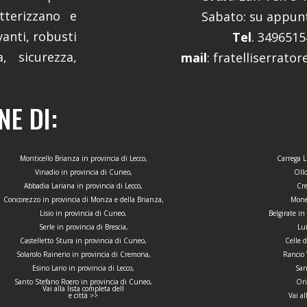
tterizzano e
Sabato: su appu
anti, robusti
Tel
. 349651
, sicurezza,
mail
: fratelliserrato
E DI:
Monticello Brianza in provincia di Lecco,
Carrega L
Vinadio in provincia di Cuneo,
Oll
Abbadia Lariana in provincia di Lecco,
Cre
Concorezzo in provincia di Monza e della Brianza,
Mones
Lisio in provincia di Cuneo,
Belgirate in
Serle in provincia di Brescia,
Lu
Castelletto Stura in provincia di Cuneo,
Celle 
Solarolo Rainerio in provincia di Cremona,
Rancio 
Esino Lario in provincia di Lecco,
San
Santo Stefano Roero in provincia di Cuneo,
Ori
Vai alla lista completa dell
e città >>
Vai al