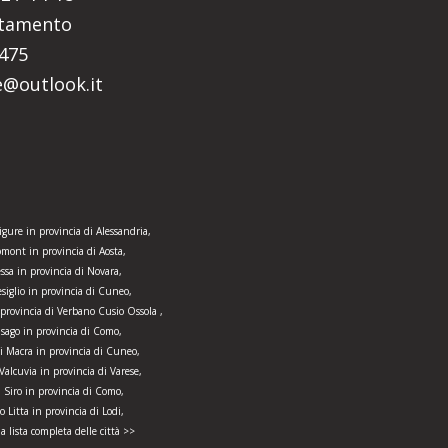
ntamento
5475
re@outlook.it
igure in provincia di Alessandria,
omont in provincia di Aosta,
ssa in provincia di Novara,
iglio in provincia di Cuneo,
 provincia di Verbano Cusio Ossola ,
isago in provincia di Como,
di Macra in provincia di Cuneo,
Valcuvia in provincia di Varese,
 Siro in provincia di Como,
o Litta in provincia di Lodi,
la lista completa delle città >>