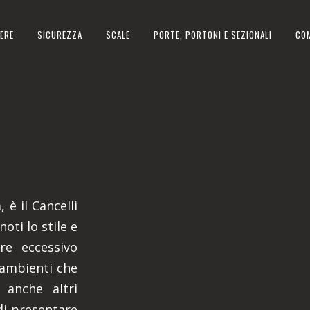
ERE
SICUREZZA
SCALE
PORTE, PORTONI E SEZIONALI
CO
 è il Cancelli
oti lo stile e
ere eccessivo
 ambienti che
 anche altri
di presentare