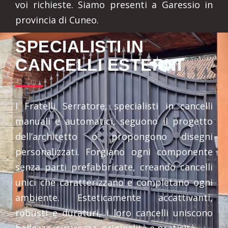
voi richieste. Siamo presenti a Garessio in
provincia di Cuneo.
SPECIALISTI IN
CANCELLI ESTERNI
I Fratelli Serratore, specialisti in cancelli
manuali e automatici, seguono il progetto
dell’architetto o propongono disegni
personalizzati. Forgiano ogni componente
senza parti prefabbricate, creando cancelli
unici che caratterizzano e completano ogni
ambiente. Esteticamente accattivanti,
robusti e duraturi, i loro cancelli uniscono