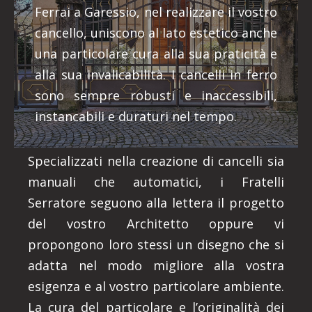
Ferrai a Garessio, nel realizzare il vostro
cancello, uniscono al lato estetico anche
una particolare cura alla sua praticità e
alla sua invalicabilità. I cancelli in ferro
sono sempre robusti e inaccessibili,
instancabili e duraturi nel tempo.
Specializzati nella creazione di cancelli sia
manuali che automatici, i Fratelli
Serratore seguono alla lettera il progetto
del vostro Architetto oppure vi
propongono loro stessi un disegno che si
adatta nel modo migliore alla vostra
esigenza e al vostro particolare ambiente.
La cura del particolare e l’originalità dei