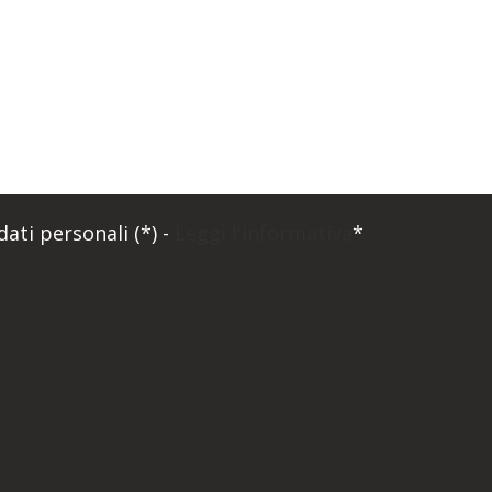
ati personali (*) -
Leggi l'informativa
*