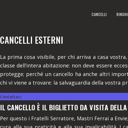
CANCELLI ESTERNI
CANCELLI
RINGHI
REALIZZIAMO A ENVIE IN PRO
CANCELLI ESTERNI
La prima cosa visibile, per chi arriva a casa vostra,
classe dell’intera abitazione: non deve essere ecce
protegge; perché un cancello ha anche altri import
chi vi viene a trovare: la salvaguardia della vostra p
Contattaci
IL CANCELLO È IL BIGLIETTO DA VISITA DELL
Per questo i Fratelli Serratore, Mastri Ferrai a Envie
cura alla sua praticità e alla sua invalicabilità. I 