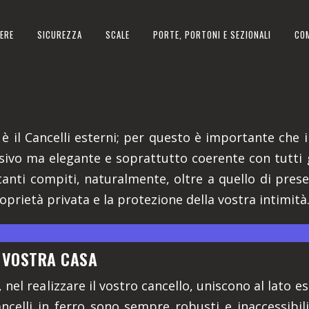
ERE
SICUREZZA
SCALE
PORTE, PORTONI E SEZIONALI
CO
VINCIA DI CUNEO
 è il Cancelli esterni; per questo è importante che il
ssivo ma elegante e soprattutto coerente con tutti 
anti compiti, naturalmente, oltre a quello di prese
roprietà privata e la protezione della vostra intimità
A VOSTRA CASA
, nel realizzare il vostro cancello, uniscono al lato 
cancelli in ferro sono sempre robusti e inaccessibili