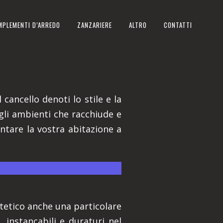
MPLEMENTI D’ARREDO
ZANZARIERE
ALTRO
CONTATTI
 cancello denoti lo stile e la
gli ambienti che racchiude e
ntare la vostra abitazione a
.
estetico anche una particolare
, instancabili e duraturi nel