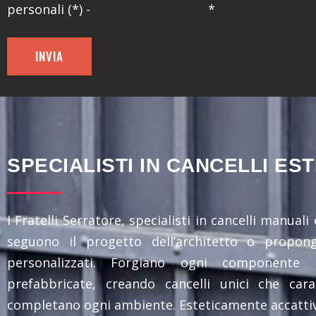
personali (*) -
Leggi l'informativa
*
SPECIALISTI IN CANCELLI ES
I Fratelli Serratore, specialisti in cancelli manuali
seguono il progetto dell’architetto o propon
personalizzati. Forgiano ogni componente 
prefabbricate, creando cancelli unici che cara
completano ogni ambiente. Esteticamente accattiv