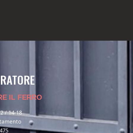
RRATORE
RE IL FERRO
2 / 14-18
ntamento
5475