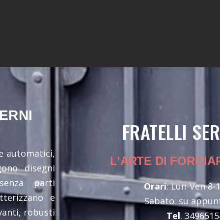
TERNI
FRATELLI SE
 e automatici,
L’ARTE DI FORGIA
gono disegni
senza parti
Orari
: Lun-Ven 8-1
tterizzano e
Sabato: su appu
anti, robusti
Tel
. 349651