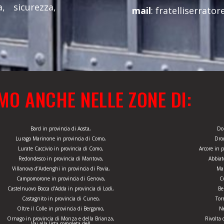
, sicurezza,
mail
: fratelliserrato
MO ANCHE NELLE ZONE DI:
Bard in provincia di Aosta,
Do
Lurago Marinone in provincia di Como,
Dro
Lurate Caccivio in provincia di Como,
Arcore in 
Redondesco in provincia di Mantova,
Abbiat
Villanova d’Ardenghi in provincia di Pavia,
Ma
Campomorone in provincia di Genova,
Cu
Castelnuovo Bocca d’Adda in provincia di Lodi,
Be
Castagnito in provincia di Cuneo,
Tor
Oltre il Colle in provincia di Bergamo,
Ne
Ornago in provincia di Monza e della Brianza,
Rivolta 
Vai alla lista completa dell