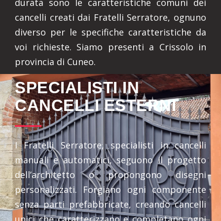
durata sono le caratteristiche comuni dei
cancelli creati dai Fratelli Serratore, ognuno
diverso per le specifiche caratteristiche da
voi richieste. Siamo presenti a Crissolo in
provincia di Cuneo.
SPECIALISTI IN
CANCELLI ESTERNI
I Fratelli Serratore, specialisti in cancelli
manuali e automatici, seguono il progetto
dell’architetto o propongono disegni
personalizzati. Forgiano ogni componente
senza parti prefabbricate, creando cancelli
unici che caratterizzano e completano ogni