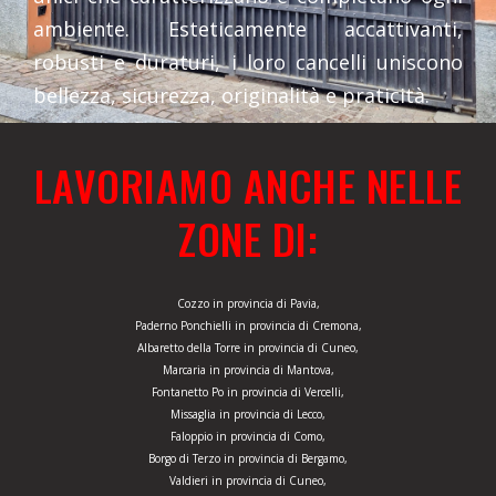
ambiente. Esteticamente accattivanti,
robusti e duraturi, i loro cancelli uniscono
bellezza, sicurezza, originalità e praticità.
LAVORIAMO ANCHE NELLE
ZONE DI:
Cozzo in provincia di Pavia,
Paderno Ponchielli in provincia di Cremona,
Albaretto della Torre in provincia di Cuneo,
Marcaria in provincia di Mantova,
Fontanetto Po in provincia di Vercelli,
Missaglia in provincia di Lecco,
Faloppio in provincia di Como,
Borgo di Terzo in provincia di Bergamo,
Valdieri in provincia di Cuneo,