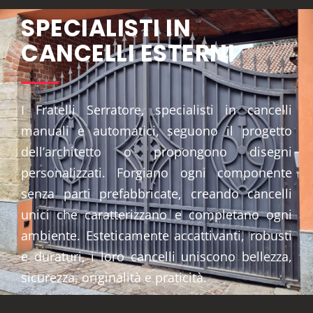
SPECIALISTI IN
CANCELLI ESTERNI
I Fratelli Serratore, specialisti in cancelli
manuali e automatici, seguono il progetto
dell’architetto o propongono disegni
personalizzati. Forgiano ogni componente
senza parti prefabbricate, creando cancelli
unici che caratterizzano e completano ogni
ambiente. Esteticamente accattivanti, robusti
e duraturi, i loro cancelli uniscono bellezza,
sicurezza, originalità e praticità.