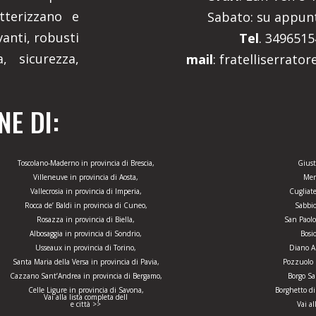
tterizzano e
Sabato: su appu
anti, robusti
Tel
. 349651
, sicurezza,
mail
: fratelliserrato
E DI:
Toscolano-Maderno in provincia di Brescia,
Giust
Villeneuve in provincia di Aosta,
Mer
Vallecrosia in provincia di Imperia,
Cugliate
Rocca de’ Baldi in provincia di Cuneo,
Sabbio
Rosazza in provincia di Biella,
San Paolo
Albosaggia in provincia di Sondrio,
Bosi
Usseaux in provincia di Torino,
Diano Ar
Santa Maria della Versa in provincia di Pavia,
Pozzuolo 
Cazzano Sant’Andrea in provincia di Bergamo,
Borgo Sa
Celle Ligure in provincia di Savona,
Borghetto di
Vai alla lista completa dell
e città >>
Vai al