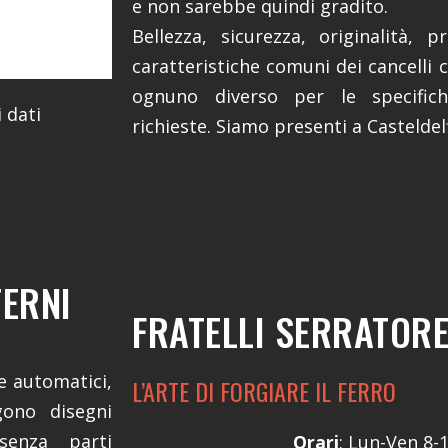
e non sarebbe quindi gradito.
Bellezza, sicurezza, originalità, 
caratteristiche comuni dei cancelli c
ognuno diverso per le specifich
 dati
richieste. Siamo presenti a Casteldel
TERNI
FRATELLI SERRATOR
 e automatici,
L’ARTE DI FORGIARE IL FERRO
gono disegni
senza parti
Orari
: Lun-Ven 8-1