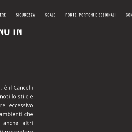
ERE
SICUREZZA
SCALE
PORTE, PORTONI E SEZIONALI
CO
NO IN
 è il Cancelli
oti lo stile e
ere eccessivo
 ambienti che
 anche altri
di presentare