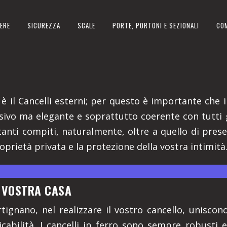
ERE
SICUREZZA
SCALE
PORTE, PORTONI E SEZIONALI
CO
IN PROVINCIA DI CUNEO
 è il Cancelli esterni; per questo è importante che il
ssivo ma elegante e soprattutto coerente con tutti 
anti compiti, naturalmente, oltre a quello di prese
roprietà privata e la protezione della vostra intimità
A VOSTRA CASA
rtignano, nel realizzare il vostro cancello, unisco
icabilità. I cancelli in ferro sono sempre robusti e 