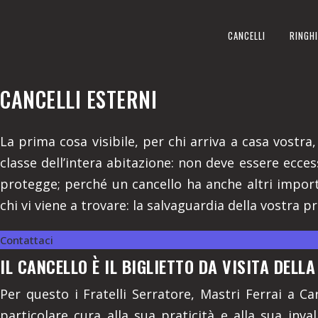
CANCELLI ESTERNI
CANCELLI
RINGHI
REALIZZIAMO A CARTIGNANO 
CANCELLI ESTERNI
La prima cosa visibile, per chi arriva a casa vostra,
classe dell’intera abitazione: non deve essere ecce
protegge; perché un cancello ha anche altri import
chi vi viene a trovare: la salvaguardia della vostra p
Contattaci
IL CANCELLO È IL BIGLIETTO DA VISITA DELL
Per questo i Fratelli Serratore, Mastri Ferrai a Ca
particolare cura alla sua praticità e alla sua inval