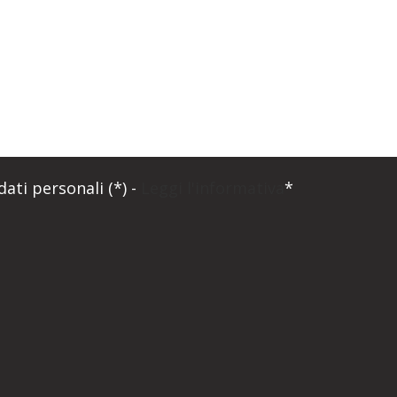
ati personali (*) -
Leggi l'informativa
*