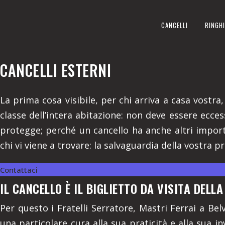
CANCELLI ESTERNI
CANCELLI
RINGHI
REALIZZIAMO A BELVEDERE L
CANCELLI ESTERNI
La prima cosa visibile, per chi arriva a casa vostra,
classe dell’intera abitazione: non deve essere ecce
protegge; perché un cancello ha anche altri import
chi vi viene a trovare: la salvaguardia della vostra p
Contattaci
IL CANCELLO È IL BIGLIETTO DA VISITA DELL
Per questo i Fratelli Serratore, Mastri Ferrai a Bel
una particolare cura alla sua praticità e alla sua inv