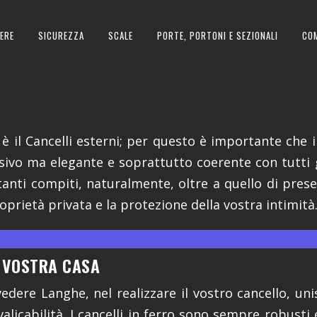
ERE
SICUREZZA
SCALE
PORTE, PORTONI E SEZIONALI
CO
ANGHE IN PROVINCIA DI CUNE
 è il Cancelli esterni; per questo è importante che il
ssivo ma elegante e soprattutto coerente con tutti 
anti compiti, naturalmente, oltre a quello di prese
roprietà privata e la protezione della vostra intimità
A VOSTRA CASA
vedere Langhe, nel realizzare il vostro cancello, un
alicabilità. I cancelli in ferro sono sempre robusti e