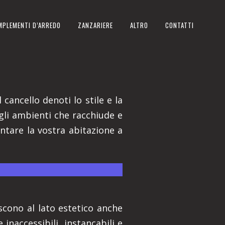
MPLEMENTI D’ARREDO
ZANZARIERE
ALTRO
CONTATTI
O
 cancello denoti lo stile e la
gli ambienti che racchiude e
ntare la vostra abitazione a
.
iscono al lato estetico anche
 inaccessibili, instancabili e