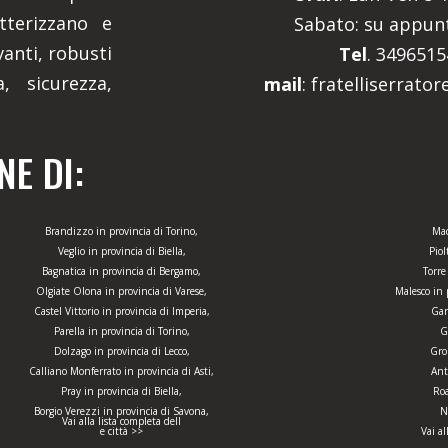
tterizzano e
Sabato: su appu
anti, robusti
Tel
. 349651
, sicurezza,
mail
: fratelliserrato
E DI:
Brandizzo in provincia di Torino,
Mac
Veglio in provincia di Biella,
Piol
Bagnatica in provincia di Bergamo,
Torre
Olgiate Olona in provincia di Varese,
Malesco in 
Castel Vittorio in provincia di Imperia,
Gar
Parella in provincia di Torino,
G
Dolzago in provincia di Lecco,
Gro
Calliano Monferrato in provincia di Asti,
Ant
Pray in provincia di Biella,
Roa
Borgio Verezzi in provincia di Savona,
N
Vai alla lista completa dell
e città >>
Vai al