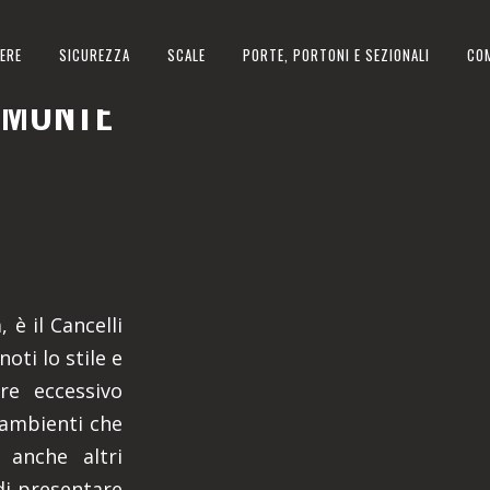
ERE
SICUREZZA
SCALE
PORTE, PORTONI E SEZIONALI
CO
EMONTE
 è il Cancelli
oti lo stile e
ere eccessivo
 ambienti che
 anche altri
di presentare