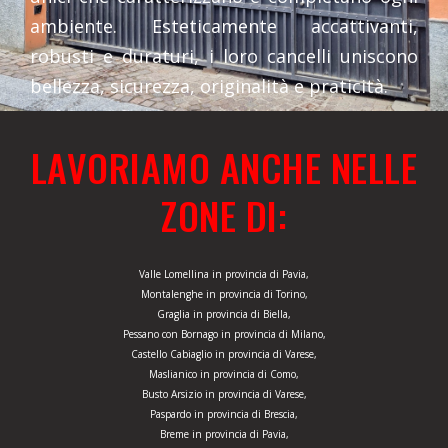
ambiente. Esteticamente accattivanti,
robusti e duraturi, i loro cancelli uniscono
bellezza, sicurezza, originalità e praticità.
LAVORIAMO ANCHE NELLE
ZONE DI:
Valle Lomellina in provincia di Pavia,
Montalenghe in provincia di Torino,
Graglia in provincia di Biella,
Pessano con Bornago in provincia di Milano,
Castello Cabiaglio in provincia di Varese,
Maslianico in provincia di Como,
Busto Arsizio in provincia di Varese,
Paspardo in provincia di Brescia,
Breme in provincia di Pavia,