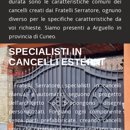
durata sono le caratteristiche comuni dei
cancelli creati dai Fratelli Serratore, ognuno
diverso per le specifiche caratteristiche da
voi richieste. Siamo presenti a Arguello in
provincia di Cuneo.
SPECIALISTI IN
CANCELLI ESTERNI
I Fratelli Serratore, specialisti in cancelli
manuali e automatici, seguono il progetto
dell’architetto o propongono disegni
personalizzati. Forgiano ogni componente
senza parti prefabbricate, creando cancelli
unici che caratterizzano e completano ogni