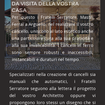
DA VISITA DELLA VOSTRA
CASA
Per questo i Fratelli Serratore, Mastri
Ferrai a Arguello, nel realizzare il vostro
cancello, uniscono al lato estetico anche
una particolare cura alla sua praticità e
alla sua invalicabilità. I cancelli in ferro
sono sempre robusti e inaccessibili,
instancabili e duraturi nel tempo.
Specializzati nella creazione di cancelli sia
manuali che automatici, i Fratelli
Serratore seguono alla lettera il progetto
del vostro Architetto oppure vi
propongono loro stessi un disegno che si