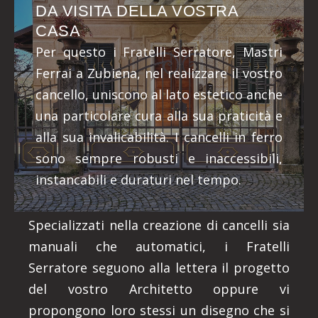
DA VISITA DELLA VOSTRA
CASA
Per questo i Fratelli Serratore, Mastri
Ferrai a Zubiena, nel realizzare il vostro
cancello, uniscono al lato estetico anche
una particolare cura alla sua praticità e
alla sua invalicabilità. I cancelli in ferro
sono sempre robusti e inaccessibili,
instancabili e duraturi nel tempo.
Specializzati nella creazione di cancelli sia
manuali che automatici, i Fratelli
Serratore seguono alla lettera il progetto
del vostro Architetto oppure vi
propongono loro stessi un disegno che si