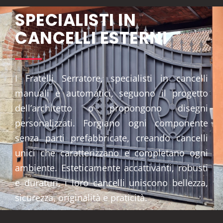
SPECIALISTI IN
CANCELLI ESTERNI
I Fratelli Serratore, specialisti in cancelli
manuali e automatici, seguono il progetto
dell’architetto o propongono disegni
personalizzati. Forgiano ogni componente
senza parti prefabbricate, creando cancelli
unici che caratterizzano e completano ogni
ambiente. Esteticamente accattivanti, robusti
e duraturi, i loro cancelli uniscono bellezza,
sicurezza, originalità e praticità.