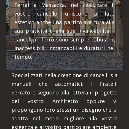
Ferrai a Massazza, nel realizzare il
vostro cancello, uniscono al lato
estetico anche una particolare cura alla
sua praticità e alla sua invalicabilità. I
cancelli in ferro sono sempre robusti e
inaccessibili, instancabili e duraturi nel
tempo.
Specializzati nella creazione di cancelli sia
manuali che automatici, i Fratelli
Serratore seguono alla lettera il progetto
del vostro Architetto oppure vi
propongono loro stessi un disegno che si
adatta nel modo migliore alla vostra
esigenza e al vostro particolare ambiente.