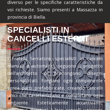
diverso per le specifiche caratteristiche da
voi richieste. Siamo presenti a Massazza in
provincia di Biella.
SPECIALISTI IN
CANCELLI ESTERNI
I Fratelli Serratore, specialisti in cancelli
manuali e automatici, seguono il progetto
dell’architetto o propongono disegni
personalizzati. Forgiano ogni componente
senza parti prefabbricate, creando cancelli
unici che caratterizzano e completano ogni
ambiente. Esteticamente accattivanti,