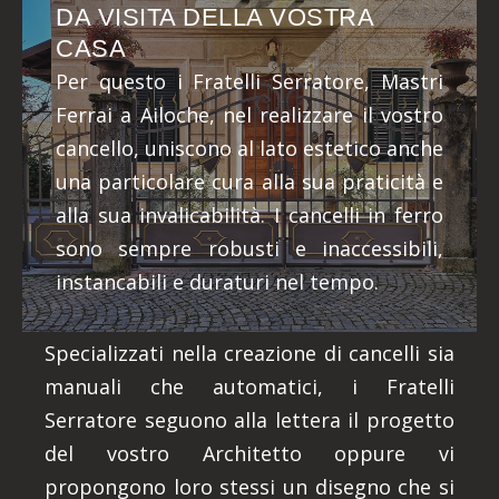
DA VISITA DELLA VOSTRA
CASA
Per questo i Fratelli Serratore, Mastri
Ferrai a Ailoche, nel realizzare il vostro
cancello, uniscono al lato estetico anche
una particolare cura alla sua praticità e
alla sua invalicabilità. I cancelli in ferro
sono sempre robusti e inaccessibili,
instancabili e duraturi nel tempo.
Specializzati nella creazione di cancelli sia
manuali che automatici, i Fratelli
Serratore seguono alla lettera il progetto
del vostro Architetto oppure vi
propongono loro stessi un disegno che si