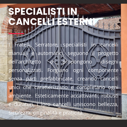
SPECIALISTI IN
CANCELLI ESTERNI
I Fratelli Serratore, specialisti in cancelli
manuali e automatici, seguono il progetto
dell’architetto o propongono disegni
personalizzati. Forgiano ogni componente
senza parti prefabbricate, creando cancelli
unici che caratterizzano e completano ogni
ambiente. Esteticamente accattivanti, robusti
e duraturi, i loro cancelli uniscono bellezza,
sicurezza, originalità e praticità.