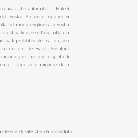
manuali che automatici, i Fratelli
 del vostro Architetto oppure vi
tta nel modo migliore alla vostra
a del particolare e l’originalità dei
zano parti prefabbricate ma forgiano
li esterni dei Fratelli Serratore
are in ogni situazione lo spirito di
terno il vero volto migliore della
rattere e di stile che dà immediato