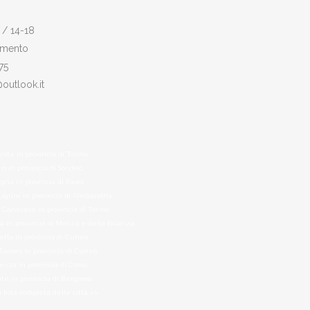
 / 14-18
amento
75
@outlook.it
ate in provincia di Torino,
no in provincia di Sondrio,
gna in provincia di Pavia,
igure in provincia di Alessandria,
 Canavese in provincia di Torino,
o in provincia di Monza e della Brianza,
etto in provincia di Cuneo,
Tanaro in provincia di Cuneo,
lezza in provincia di Como,
te in provincia di Bergamo,
a lista completa delle città >>