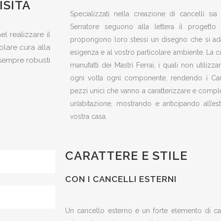
ISITA
Specializzati nella creazione di cancelli sia 
Serratore seguono alla lettera il progetto
el realizzare il
propongono loro stessi un disegno che si ada
olare cura alla
esigenza e al vostro particolare ambiente. La cur
o sempre robusti
manufatti dei Mastri Ferrai, i quali non utiliz
ogni volta ogni componente, rendendo i Cancel
pezzi unici che vanno a caratterizzare e complet
un’abitazione, mostrando e anticipando all’es
vostra casa.
CARATTERE E STILE
CON I CANCELLI ESTERNI
Un cancello esterno è un forte elemento di ca