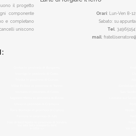
eguono il progetto
 ogni componente
Orari
: Lun-Ven 8-12
zano e completano
Sabato: su appunt
 cancelli uniscono
Tel
. 34965154
mail
: fratelliserratore
:
Ornica in provincia di Bergamo,
Andr
Inverigo in provincia di Como,
Ci
Trinità in provincia di Cuneo,
Ala
Villar Pellice in provincia di Torino,
Cantalupo L
Veniano in provincia di Como,
San Giusto
Sagliano Micca in provincia di Biella,
Lentate sul Seves
Izano in provincia di Cremona,
Perl
Torre Bormida in provincia di Cuneo,
Niella 
Ferrere in provincia di Asti,
Por
Tovo di Sant’Agata in provincia di Sondrio,
Telga
Vai alla lista completa dell
e città >>
Vai all