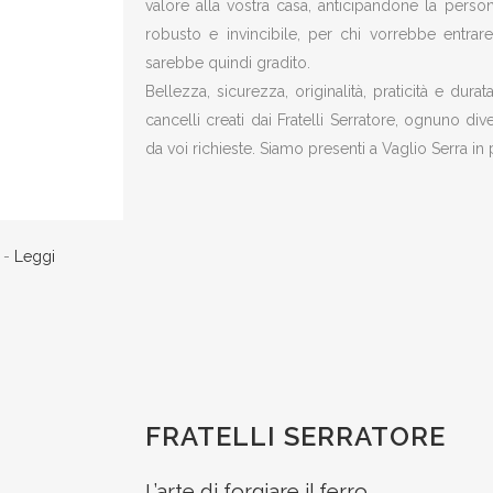
valore alla vostra casa, anticipandone la persona
robusto e invincibile, per chi vorrebbe entrar
sarebbe quindi gradito.
Bellezza, sicurezza, originalità, praticità e dur
cancelli creati dai Fratelli Serratore, ognuno div
da voi richieste. Siamo presenti a Vaglio Serra in p
) -
Leggi
FRATELLI SERRATORE
L’arte di forgiare il ferro