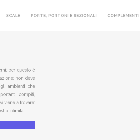
SCALE
PORTE, PORTONI E SEZIONALI
COMPLEMENTI
terni; per questo è
itazione: non deve
gli ambienti che
ortanti compiti,
vi viene a trovare:
tra intimità.