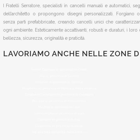
I Fratelli Serratore, specialisti in cancelli manuali e automatici, s
dell’architetto o propongono disegni personalizzati. Forgiano
senza parti prefabbricate, creando cancelli unici che caratteriz
ogni ambiente. Esteticamente accattivanti, robusti e duraturi, i loro
bellezza, sicurezza, originalità e praticità.
LAVORIAMO ANCHE NELLE ZONE DI
Senna Comasco in provincia di Como,
Bra in provincia di Cuneo,
Portofino in provincia di Genova,
Brugherio in provincia di Monza e della Brianza,
Casaletto Ceredano in provincia di Cremona,
Bozzole in provincia di Alessandria,
Merlino in provincia di Lodi,
Cornovecchio in provincia di Lodi,
Corsione in provincia di Asti,
Casatisma in provincia di Pavia,
Vai alla lista completa delle città >>