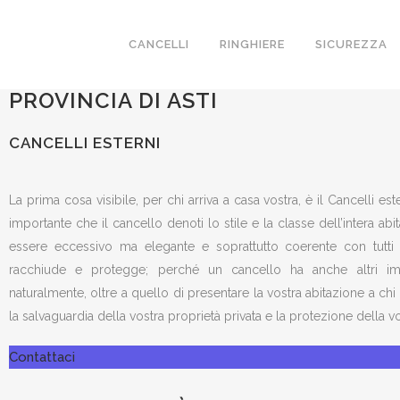
CANCELLI ESTERNI
CANCELLI
RINGHIERE
SICUREZZA
REALIZZIAMO A VAGLIO SERRA IN
PROVINCIA DI ASTI
CANCELLI ESTERNI
La prima cosa visibile, per chi arriva a casa vostra, è il Cancelli es
importante che il cancello denoti lo stile e la classe dell’intera ab
essere eccessivo ma elegante e soprattutto coerente con tutti 
racchiude e protegge; perché un cancello ha anche altri imp
naturalmente, oltre a quello di presentare la vostra abitazione a chi 
la salvaguardia della vostra proprietà privata e la protezione della vos
Contattaci