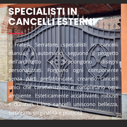
SPECIALISTI IN
CANCELLI ESTERNI
I Fratelli Serratore, specialisti in cancelli
manuali e automatici, seguono il progetto
dell’architetto o propongono disegni
personalizzati. Forgiano ogni componente
senza parti prefabbricate, creando cancelli
unici che caratterizzano e completano ogni
ambiente. Esteticamente accattivanti, robusti
e duraturi, i loro cancelli uniscono bellezza,
sicurezza, originalità e praticità.