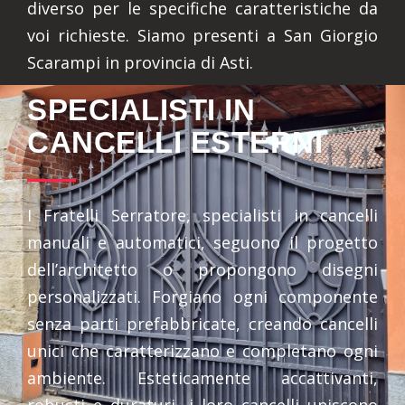
diverso per le specifiche caratteristiche da
voi richieste. Siamo presenti a San Giorgio
Scarampi in provincia di Asti.
SPECIALISTI IN
CANCELLI ESTERNI
I Fratelli Serratore, specialisti in cancelli
manuali e automatici, seguono il progetto
dell’architetto o propongono disegni
personalizzati. Forgiano ogni componente
senza parti prefabbricate, creando cancelli
unici che caratterizzano e completano ogni
ambiente. Esteticamente accattivanti,