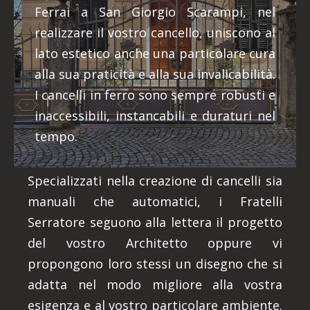
Ferrai a San Giorgio Scarampi, nel
realizzare il vostro cancello, uniscono al
lato estetico anche una particolare cura
alla sua praticità e alla sua invalicabilità.
I cancelli in ferro sono sempre robusti e
inaccessibili, instancabili e duraturi nel
tempo.
Specializzati nella creazione di cancelli sia
manuali che automatici, i Fratelli
Serratore seguono alla lettera il progetto
del vostro Architetto oppure vi
propongono loro stessi un disegno che si
adatta nel modo migliore alla vostra
esigenza e al vostro particolare ambiente.