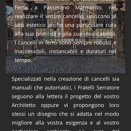
Ferrai a Passerano Marmorito, nel
realizzare il vostro cancello, uniscono al
lato estetico anche una particolare cura
alla sua praticità e alla sua invalicabilità.
I cancelli in ferro sono sempre robusti e
inaccessibili, instancabili e duraturi nel
tempo.
Specializzati nella creazione di cancelli sia
manuali che automatici, i Fratelli Serratore
seguono alla lettera il progetto del vostro
Architetto oppure vi propongono loro
stessi un disegno che si adatta nel modo
migliore alla vostra esigenza e al vostro