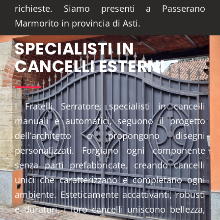
richieste. Siamo presenti a Passerano
Marmorito in provincia di Asti.
SPECIALISTI IN
CANCELLI ESTERNI
I Fratelli Serratore, specialisti in cancelli
manuali e automatici, seguono il progetto
dell’architetto o propongono disegni
personalizzati. Forgiano ogni componente
senza parti prefabbricate, creando cancelli
unici che caratterizzano e completano ogni
ambiente. Esteticamente accattivanti, robusti
e duraturi, i loro cancelli uniscono bellezza,