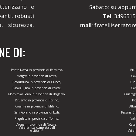
tterizzano e
Sabato: su appu
anti, robusti
Tel
. 349651
, sicurezza,
mail
: fratelliserrato
E DI:
Ponte Nossa in provincia di Bergamo,
Brun
Morgex in provincia di Aosta,
Cav
Roccabruna in provincia di Cuneo,
Cin
Casalzuigno in provincia di Varese,
Gar
Mornico al Serio in provincia di Bergamo,
Quaregna
Druento in provincia di Torino,
Pio
Casarile in provincia di Milano,
Albu
San Fiorano in provincia di Lodi,
Pessina C
Pragelato in provincia di Torino,
Val
Arona in provincia di Novara,
Casa
Vai alla lista completa dell
e città >>
Vai al