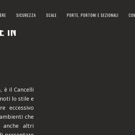
ERE
SICUREZZA
SCALE
PORTE, PORTONI E SEZIONALI
CO
 IN
 è il Cancelli
oti lo stile e
ere eccessivo
 ambienti che
 anche altri
di presentare