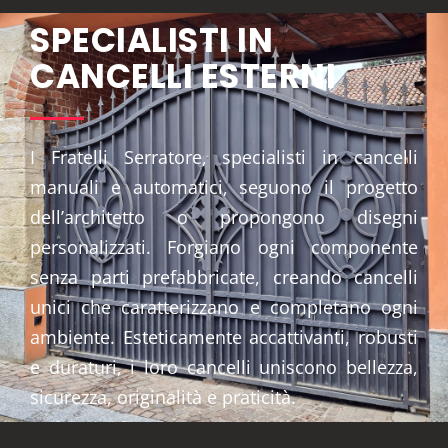
SPECIALISTI IN
CANCELLI ESTERNI
I Fratelli Serratore, specialisti in cancelli
manuali e automatici, seguono il progetto
dell’architetto o propongono disegni
personalizzati. Forgiano ogni componente
senza parti prefabbricate, creando cancelli
unici che caratterizzano e completano ogni
ambiente. Esteticamente accattivanti, robusti
e duraturi, i loro cancelli uniscono bellezza,
sicurezza, originalità e praticità.