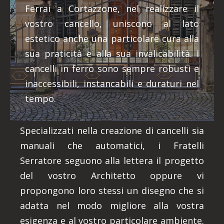
Ferrai a Cortazzone, nel realizzare il
vostro cancello, uniscono al lato
estetico anche una particolare cura alla
sua praticità e alla sua invalicabilità. I
cancelli in ferro sono sempre robusti e
inaccessibili, instancabili e duraturi nel
tempo.
Specializzati nella creazione di cancelli sia
manuali che automatici, i Fratelli
Serratore seguono alla lettera il progetto
del vostro Architetto oppure vi
propongono loro stessi un disegno che si
adatta nel modo migliore alla vostra
esigenza e al vostro particolare ambiente.