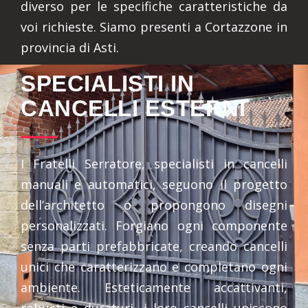
diverso per le specifiche caratteristiche da
voi richieste. Siamo presenti a Cortazzone in
provincia di Asti.
SPECIALISTI IN
CANCELLI ESTERNI
I Fratelli Serratore, specialisti in cancelli
manuali e automatici, seguono il progetto
dell’architetto o propongono disegni
personalizzati. Forgiano ogni componente
senza parti prefabbricate, creando cancelli
unici che caratterizzano e completano ogni
ambiente. Esteticamente accattivanti,