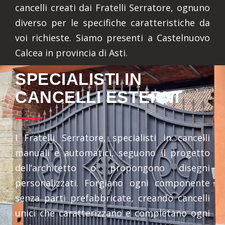
cancelli creati dai Fratelli Serratore, ognuno
diverso per le specifiche caratteristiche da
voi richieste. Siamo presenti a Castelnuovo
Calcea in provincia di Asti.
SPECIALISTI IN
CANCELLI ESTERNI
I Fratelli Serratore, specialisti in cancelli
manuali e automatici, seguono il progetto
dell’architetto o propongono disegni
personalizzati. Forgiano ogni componente
senza parti prefabbricate, creando cancelli
unici che caratterizzano e completano ogni