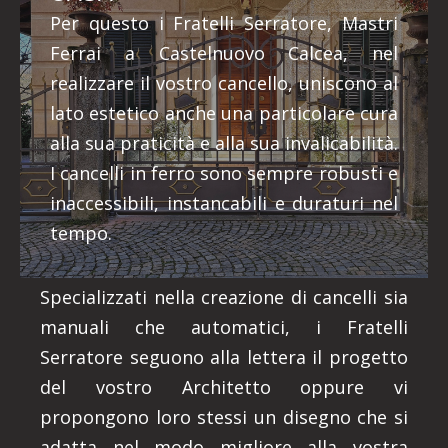
Per questo i Fratelli Serratore, Mastri
Ferrai a Castelnuovo Calcea, nel
realizzare il vostro cancello, uniscono al
lato estetico anche una particolare cura
alla sua praticità e alla sua invalicabilità.
I cancelli in ferro sono sempre robusti e
inaccessibili, instancabili e duraturi nel
tempo.
Specializzati nella creazione di cancelli sia
manuali che automatici, i Fratelli
Serratore seguono alla lettera il progetto
del vostro Architetto oppure vi
propongono loro stessi un disegno che si
adatta nel modo migliore alla vostra