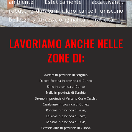
ambiente. Esteticamente accattivanti,
robusti e duraturi, i loro cancelli uniscono
bellezza, sicurezza, originalità e praticità.
LAVORIAMO ANCHE NELLE
ZONE DI:
Averara in provincia di Bergamo,
Frabosa Sottana in provincia di Cuneo,
Sinio in provincia di Cuneo,
Mello in provincia di Sondrio,
Baveno in provincia di Verbano Cusio Ossola ,
Casalgrasso in provincia di Cuneo,
Roncaro in provincia di Pavia,
Ballabio in provincia di Lecco,
Garlasco in provincia di Pavia,
Ceresole Alba in provincia di Cuneo,