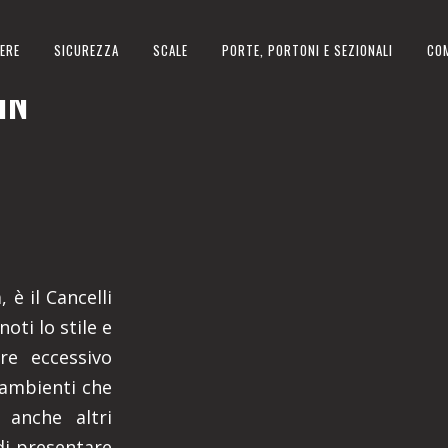
ERE
SICUREZZA
SCALE
PORTE, PORTONI E SEZIONALI
CO
IN
 è il Cancelli
oti lo stile e
ere eccessivo
 ambienti che
 anche altri
di presentare