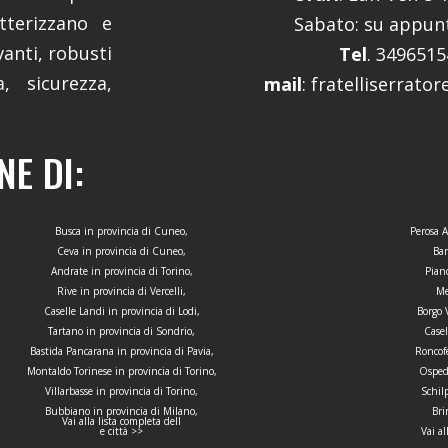
tterizzano e
Sabato: su appu
anti, robusti
Tel
. 349651
, sicurezza,
mail
: fratelliserrato
E DI:
Busca in provincia di Cuneo,
Perosa A
Ceva in provincia di Cuneo,
Bar
Andrate in provincia di Torino,
Pianc
Rive in provincia di Vercelli,
Me
Caselle Landi in provincia di Lodi,
Borgo V
Tartano in provincia di Sondrio,
Casel
Bastida Pancarana in provincia di Pavia,
Roncofe
Montaldo Torinese in provincia di Torino,
Ospeda
Villarbasse in provincia di Torino,
Schil
Bubbiano in provincia di Milano,
Bri
Vai alla lista completa dell
e città >>
Vai al