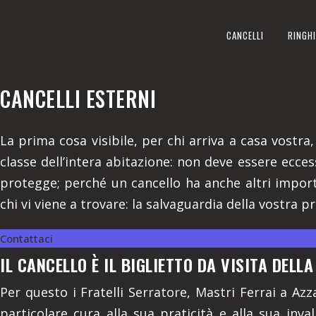
CANCELLI ESTERNI
CANCELLI
RINGHI
REALIZZIAMO A AZZANO D'ASTI
CANCELLI ESTERNI
La prima cosa visibile, per chi arriva a casa vostra,
classe dell’intera abitazione: non deve essere ecce
protegge; perché un cancello ha anche altri import
chi vi viene a trovare: la salvaguardia della vostra p
Contattaci
IL CANCELLO È IL BIGLIETTO DA VISITA DELL
Per questo i Fratelli Serratore, Mastri Ferrai a Azz
particolare cura alla sua praticità e alla sua inval