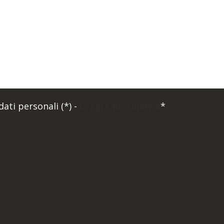
ati personali (*) -
Leggi l'informativa
*