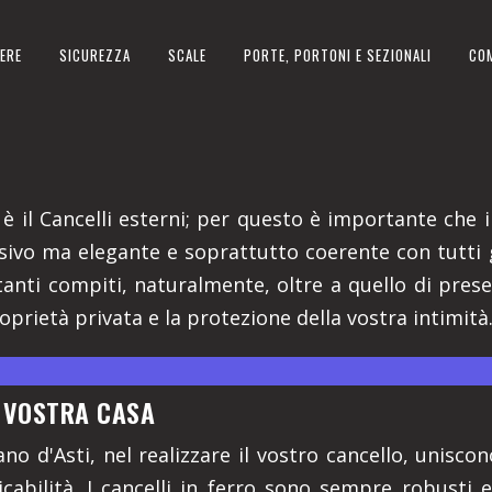
ERE
SICUREZZA
SCALE
PORTE, PORTONI E SEZIONALI
CO
 IN PROVINCIA DI ASTI
 è il Cancelli esterni; per questo è importante che il
ssivo ma elegante e soprattutto coerente con tutti 
anti compiti, naturalmente, oltre a quello di prese
roprietà privata e la protezione della vostra intimità
A VOSTRA CASA
ano d'Asti, nel realizzare il vostro cancello, unisco
icabilità. I cancelli in ferro sono sempre robusti e 