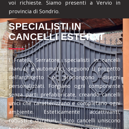
voi richieste. Siamo presenti a Vervio in
provincia di Sondrio.
SPECIALISTI IN
CANCELLI ESTERNI
I Fratelli Serratore, specialisti in cancelli
manuali e automatici, seguono il progetto
dell’architetto o propongono disegni
personalizzati. Forgiano ogni componente
senza parti prefabbricate, creando cancelli
unici che caratterizzano e completano ogni
ambiente. Esteticamente accattivanti,
robusti e duraturi, i loro cancelli uniscono