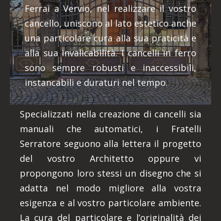
Ferrai a Vervio, nel realizzare il vostro
cancello, uniscono al lato estetico anche
una particolare cura alla sua praticità e
alla sua invalicabilità. I cancelli in ferro
sono sempre robusti e inaccessibili,
instancabili e duraturi nel tempo.
Specializzati nella creazione di cancelli sia
manuali che automatici, i Fratelli
Serratore seguono alla lettera il progetto
del vostro Architetto oppure vi
propongono loro stessi un disegno che si
adatta nel modo migliore alla vostra
esigenza e al vostro particolare ambiente.
La cura del particolare e l’originalità dei