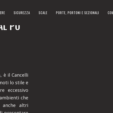
ERE
SICUREZZA
SCALE
PORTE, PORTONI E SEZIONALI
CO
AL PO
 è il Cancelli
oti lo stile e
ere eccessivo
 ambienti che
 anche altri
di presentare