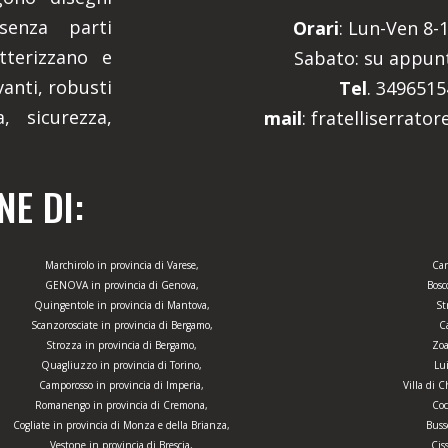
senza parti
Orari
: Lun-Ven 8-1
tterizzano e
Sabato: su appu
anti, robusti
Tel
. 349651
, sicurezza,
mail
: fratelliserrato
E DI:
Marchirolo in provincia di Varese,
Car
GENOVA in provincia di Genova,
Bosc
Quingentole in provincia di Mantova,
St
Scanzorosciate in provincia di Bergamo,
Ca
Strozza in provincia di Bergamo,
Zoa
Quagliuzzo in provincia di Torino,
Lu
Camporosso in provincia di Imperia,
Villa di 
Romanengo in provincia di Cremona,
Coc
Cogliate in provincia di Monza e della Brianza,
Buss
Vestone in provincia di Brescia,
Cis