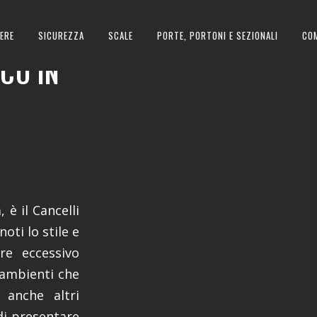
ERE
SICUREZZA
SCALE
PORTE, PORTONI E SEZIONALI
CO
CO IN
 è il Cancelli
oti lo stile e
ere eccessivo
 ambienti che
 anche altri
di presentare