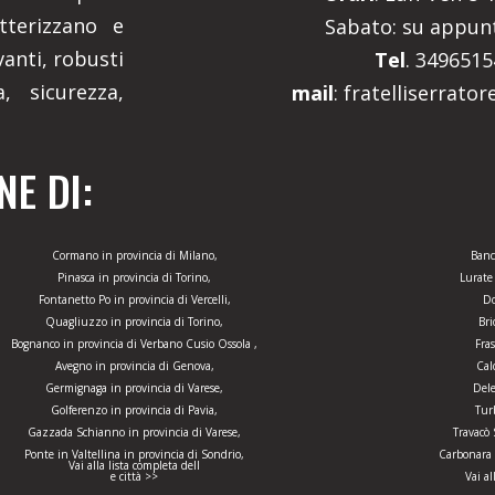
tterizzano e
Sabato: su appu
anti, robusti
Tel
. 349651
, sicurezza,
mail
: fratelliserrato
E DI:
Cormano in provincia di Milano,
Banc
Pinasca in provincia di Torino,
Lurate
Fontanetto Po in provincia di Vercelli,
Do
Quagliuzzo in provincia di Torino,
Bri
Bognanco in provincia di Verbano Cusio Ossola ,
Fra
Avegno in provincia di Genova,
Cal
Germignaga in provincia di Varese,
Dele
Golferenzo in provincia di Pavia,
Tur
Gazzada Schianno in provincia di Varese,
Travacò 
Ponte in Valtellina in provincia di Sondrio,
Carbonara S
Vai alla lista completa dell
e città >>
Vai al