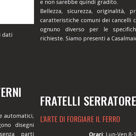
e non sarebbe quindi gradito.
Bellezza, sicurezza, originalità, 
caratteristiche comuni dei cancelli c
ognuno diverso per le specifich
 dati
richieste. Siamo presenti a Casalmaio
TERNI
FRATELLI SERRATOR
 e automatici,
L’ARTE DI FORGIARE IL FERRO
gono disegni
senza parti
Orari
: Lun-Ven 8-1