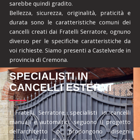
sarebbe quindi gradito.
Bellezza, sicurezza, originalità, praticità e
durata sono le caratteristiche comuni dei
cancelli creati dai Fratelli Serratore, ognuno
diverso per le specifiche caratteristiche da
voi richieste. Siamo presenti a Castelverde in
provincia di Cremona.
SPECIALISTI IN
CANCELLI ESTERNI
I Fratelli Serratore, specialisti in cancelli
manuali e automatici, seguono il progetto
dell’architetto o propongono disegni