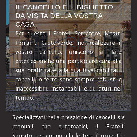
IL CANCELLO È IL BIGLIETTO
DA VISITA DELLA VOSTRA
CASA
Per questo i Fratelli Serratore, Mastri
Ferrai a Castelverde, nel realizzare il
vostro cancello, uniscono al lato
estetico anche una particolare cura alla
sua praticità e alla sua invalicabilità. I
cancelli in ferro sono sempre robusti e
inaccessibili, instancabili e duraturi nel
tempo.
Specializzati nella creazione di cancelli sia
manuali che automatici, i Fratelli
Serratore seguono alla lettera il progetto