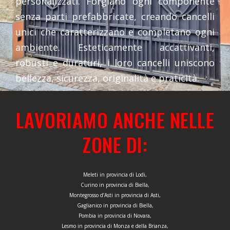
personalizzati. Forgiano ogni componente
senza parti prefabbricate, creando cancelli
unici che caratterizzano e completano ogni
ambiente. Esteticamente accattivanti,
robusti e duraturi, i loro cancelli uniscono
bellezza, sicurezza, originalità e praticità.
LAVORIAMO ANCHE NELLE
ZONE DI:
Meleti in provincia di Lodi,
Curino in provincia di Biella,
Montegrosso d’Asti in provincia di Asti,
Gaglianico in provincia di Biella,
Pombia in provincia di Novara,
Lesmo in provincia di Monza e della Brianza,