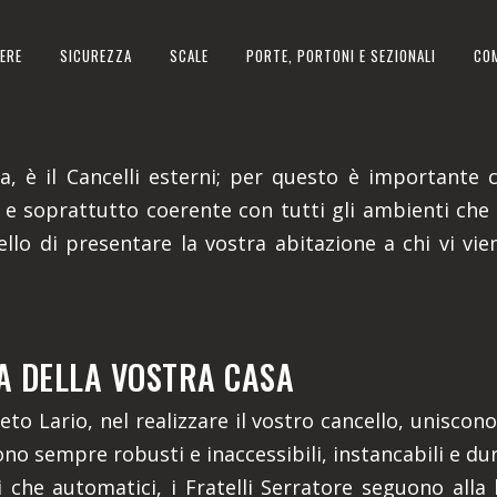
ERE
SICUREZZA
SCALE
PORTE, PORTONI E SEZIONALI
CO
IO IN PROVINCIA DI COMO
, è il Cancelli esterni; per questo è importante che
 e soprattutto coerente con tutti gli ambienti che
llo di presentare la vostra abitazione a chi vi vie
ITA DELLA VOSTRA CASA
eto Lario, nel realizzare il vostro cancello, uniscon
o sono sempre robusti e inaccessibili, instancabili e d
li che automatici, i Fratelli Serratore seguono alla