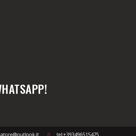
WHATSAPP!
rratore@outlook.it
tel:+393496515475